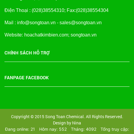
Điện Thoại : (028)38554310; Fax:(028)38554304
Mail : info@songtoan.vn - sales@songtoan.vn
Website: hoachatkimbien.com; songtoan.vn
CHÍNH SÁCH HỖ TRỢ
FANPAGE FACEBOOK
Copyright © 2015 Song Toan Chemical. All Rights Reserved.
Design by Nina
Đang online: 21
Hôm nay: 552
Tháng: 4092
Tổng truy cập: