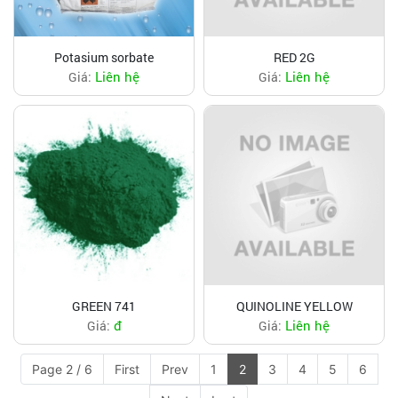
Potasium sorbate
RED 2G
Liên hệ
Liên hệ
Giá:
Giá:
GREEN 741
QUINOLINE YELLOW
đ
Liên hệ
Giá:
Giá:
Page 2 / 6
First
Prev
1
2
3
4
5
6