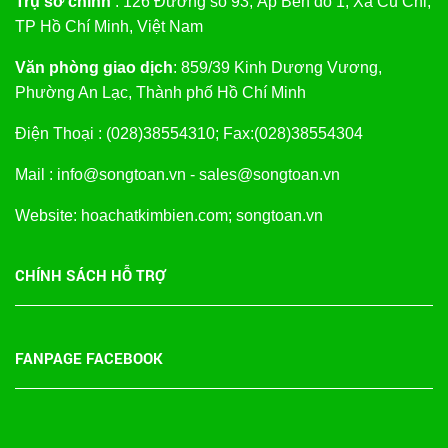
Trụ sở chính
: 126 Đường số 93, Ấp Bến đò 1, Xã Củ Chi,
TP Hồ Chí Minh, Việt Nam
Văn phòng giao dịch
: 859/39 Kinh Dương Vương,
Phường An Lạc, Thành phố Hồ Chí Minh
Điện Thoại : (028)38554310; Fax:(028)38554304
Mail : info@songtoan.vn - sales@songtoan.vn
Website: hoachatkimbien.com; songtoan.vn
CHÍNH SÁCH HỖ TRỢ
FANPAGE FACEBOOK