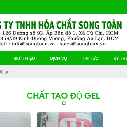
GIỚI THIỆU
DỊCH VỤ
TIN TỨC
KỸ TH
độ gel
CHẤT TẠO ĐỘ GEL