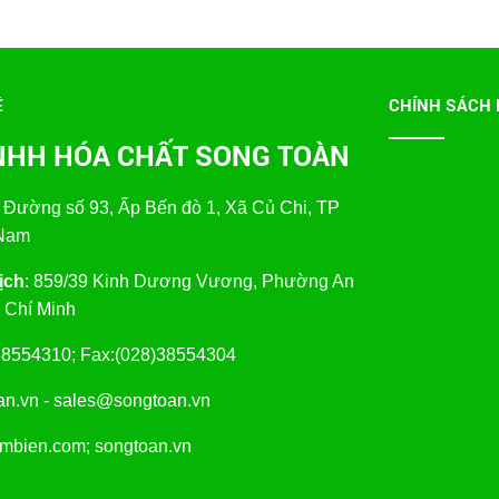
Ệ
CHÍNH SÁCH 
NHH HÓA CHẤT SONG TOÀN
 Đường số 93, Ấp Bến đò 1, Xã Củ Chi, TP
 Nam
̣ch
: 859/39 Kinh Dương Vương, Phường An
 Chí Minh
8)38554310; Fax:(028)38554304
oan.vn - sales@songtoan.vn
imbien.com; songtoan.vn