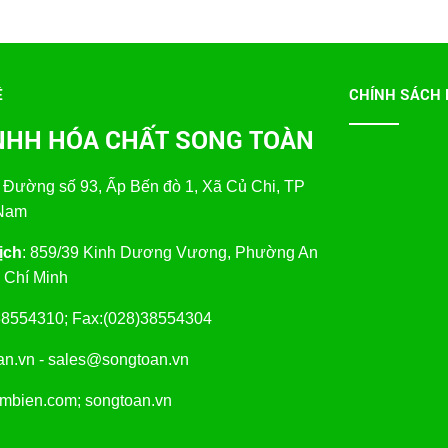
Ệ
CHÍNH SÁCH 
NHH HÓA CHẤT SONG TOÀN
 Đường số 93, Ấp Bến đò 1, Xã Củ Chi, TP
 Nam
̣ch
: 859/39 Kinh Dương Vương, Phường An
 Chí Minh
8)38554310; Fax:(028)38554304
oan.vn - sales@songtoan.vn
imbien.com; songtoan.vn