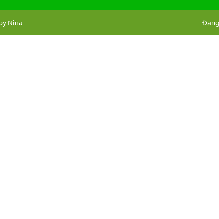
 by Nina
Đang 