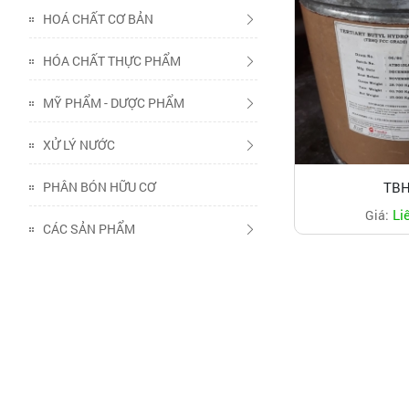
HOÁ CHẤT CƠ BẢN
HÓA CHẤT THỰC PHẨM
MỸ PHẨM - DƯỢC PHẨM
XỬ LÝ NƯỚC
PHÂN BÓN HỮU CƠ
TB
Li
Giá:
CÁC SẢN PHẨM